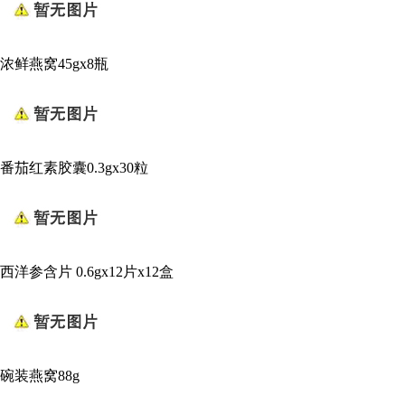
浓鲜燕窝45gx8瓶
番茄红素胶囊0.3gx30粒
西洋参含片 0.6gx12片x12盒
碗装燕窝88g