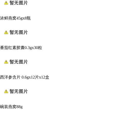
浓鲜燕窝45gx8瓶
番茄红素胶囊0.3gx30粒
西洋参含片 0.6gx12片x12盒
碗装燕窝88g